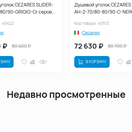
уголок CEZARES SLIDER-
Душевой уголок CEZARES 
-80/90-GRIGIO-Cr серое
AH-2-70/80-80/90-C-NE
профиль Хром
прозрачное стекло, проф
45422
Код товара
45513
Черный
es
Cezares
0
₽
72 630
₽
80 400
₽
80 700
₽
РЗИНУ
В КОРЗИНУ
Недавно просмотренные