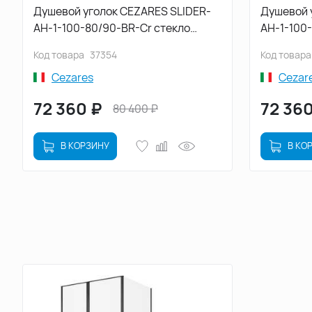
Душевой уголок CEZARES SLIDER-
Душевой 
AH-1-100-80/90-BR-Cr стекло
AH-1-100
Tонированная бронза, профиль
стекло, 
Код товара
37354
Код товара
Хром
Cezares
Cezar
72 360
₽
72 36
80 400
₽
В КОРЗИНУ
В КО