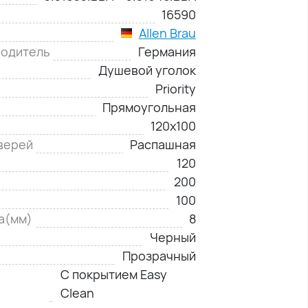
16590
Allen Brau
водитель
Германия
Душевой уголок
Priority
Прямоугольная
120х100
верей
Распашная
120
200
100
а(мм)
8
Черный
Прозрачный
С покрытием Easy
Clean