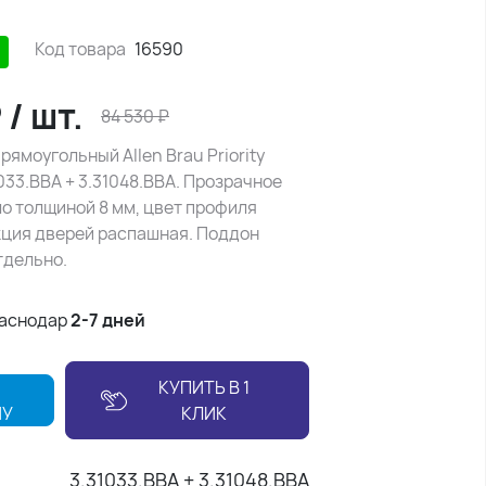
Код товара
16590
₽
/
шт.
84 530
₽
рямоугольный Allen Brau Priority
033.BBA + 3.31048.BBA. Прозрачное
о толщиной 8 мм, цвет профиля
кция дверей распашная. Поддон
тдельно.
раснодар
2-7 дней
КУПИТЬ В 1
НУ
КЛИК
3.31033.BBA + 3.31048.BBA