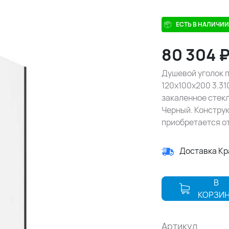
ЕСТЬ В НАЛИЧИИ
80 304
Душевой уголок п
120х100х200 3.31
закаленное стекл
Черный. Констру
приобретается о
Доставка К
В
КОРЗИ
Артикул