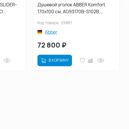
SLIDER-
Душевой уголок ABBER Komfort
RO
170х100 см, AG93170B-S102B,
иль
профиль черный, стекло
Код товара
29887
прозрачное
Abber
72 800
₽
В КОРЗИНУ