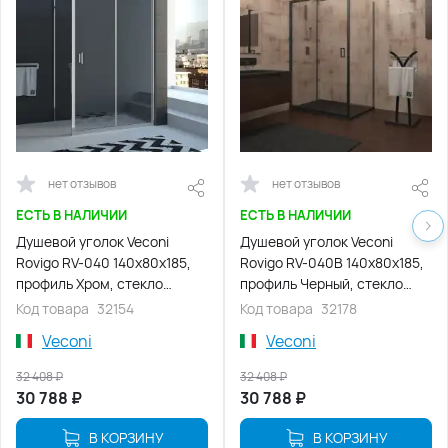
нет отзывов
нет отзывов
ЕСТЬ В НАЛИЧИИ
ЕСТЬ В НАЛИЧИИ
Душевой уголок Veconi
Душевой уголок Veconi
Rovigo RV-040 140х80х185,
Rovigo RV-040B 140х80х185,
профиль Хром, стекло
профиль Черный, стекло
прозрачное (RV040-14080-
прозрачное (RV040B-14080-
Код товара
32154
Код товара
32178
01-C1)
01-C1)
Veconi
Veconi
32 408
₽
32 408
₽
30 788
₽
30 788
₽
В КОРЗИНУ
В КОРЗИНУ