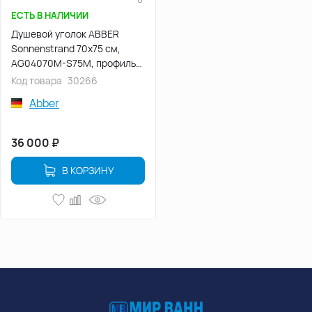
ЕСТЬ В НАЛИЧИИ
Душевой уголок ABBER
Sonnenstrand 70х75 см,
AG04070M-S75M, профиль
хром, стекло матовое
Код товара
30266
Abber
36 000
₽
В КОРЗИНУ