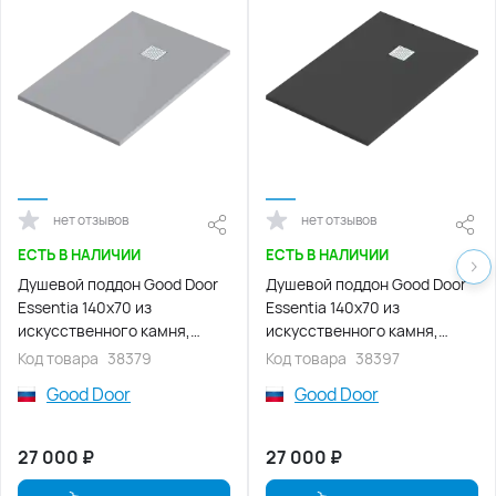
нет отзывов
нет отзывов
ЕСТЬ В НАЛИЧИИ
ЕСТЬ В НАЛИЧИИ
Душевой поддон Good Door
Душевой поддон Good Door
Essentia 140х70 из
Essentia 140х70 из
искусственного камня,
искусственного камня,
Серый графит ЛП00073
Черный ЛП00094
Код товара
38379
Код товара
38397
Good Door
Good Door
27 000
₽
27 000
₽