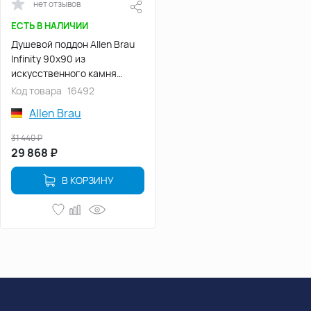
нет отзывов
ЕСТЬ В НАЛИЧИИ
Душевой поддон Allen Brau
Infinity 90х90 из
искусственного камня
8.21001-AM Черный
Код товара
16492
Allen Brau
31 440
₽
29 868
₽
В КОРЗИНУ