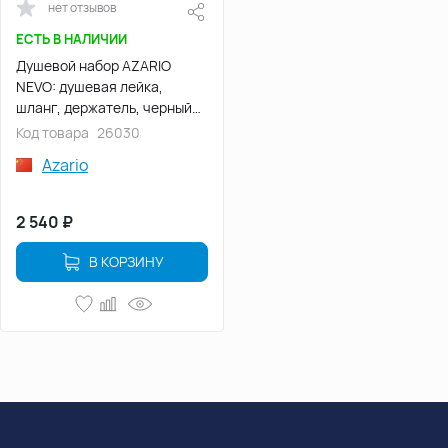
нет отзывов
ЕСТЬ В НАЛИЧИИ
Душевой набор AZARIO
NEVO: душевая лейка,
шланг, держатель, черный
(AZ-157860124)
Код товара
26030
Azario
2 540
₽
В КОРЗИНУ