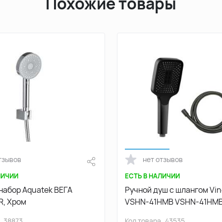
Похожие товары
тзывов
нет отзывов
ЛИЧИИ
ЕСТЬ В НАЛИЧИИ
набор Aquatek ВЕГА
Ручной душ с шлангом Vi
, Хром
VSHN-41HMB VSHN-41HMB
матовый
38873
Код товара
43535