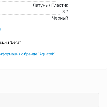
Латунь / Пластик
8.7
Черный
и
кции "Вега"
нформация о бренде "Aquatek"