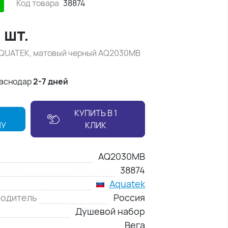
Код товара
38874
/
шт.
AQUATEK, матовый черный AQ2030MB
раснодар
2-7 дней
КУПИТЬ В 1
НУ
КЛИК
AQ2030MB
38874
Aquatek
водитель
Россия
Душевой набор
Вега