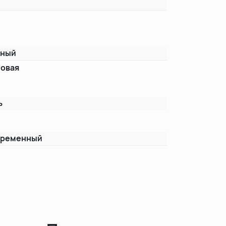
рный
овая
ь
временный
"