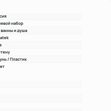
сия
евой набор
 ванны и душа
atek
а
стену
унь / Пластик
лет