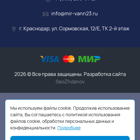
info@mir-vann23.ru
г. Краснодар, ул. Сормовская, 12/Е, ТК 2-й этаж
2026 © Все права защищены. Разработка сайта
SeoZhdanov
Данный интернет-магазин носит исключительно
информационный характер и ни при каких условиях
Мы используем файлы cookie. Продолжив использование
информационные материалы, размеры, фото и цены
сайта, Вы соглашаетесь с политикой использования
сайта не являются публичной офертой,
в соответствии
файлов cookie, обработки персональных данных и
с пунктом 2 статьи 437 ГК РФ
конфиденциальности.
Подробнее