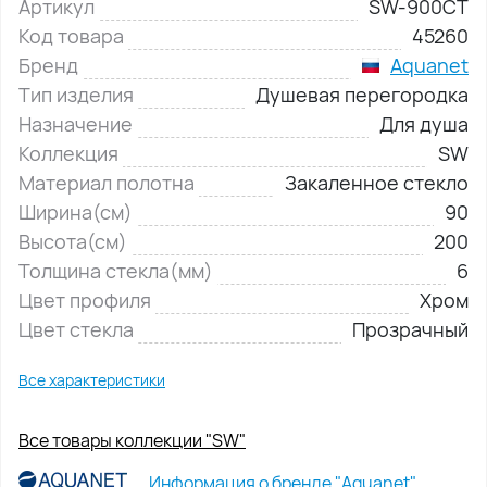
Артикул
SW-900CT
Код товара
45260
Бренд
Aquanet
Тип изделия
Душевая перегородка
Назначение
Для душа
Коллекция
SW
Материал полотна
Закаленное стекло
Ширина(см)
90
Высота(см)
200
Толщина стекла(мм)
6
Цвет профиля
Хром
Цвет стекла
Прозрачный
Все характеристики
Все товары коллекции "SW"
Информация о бренде "Aquanet"