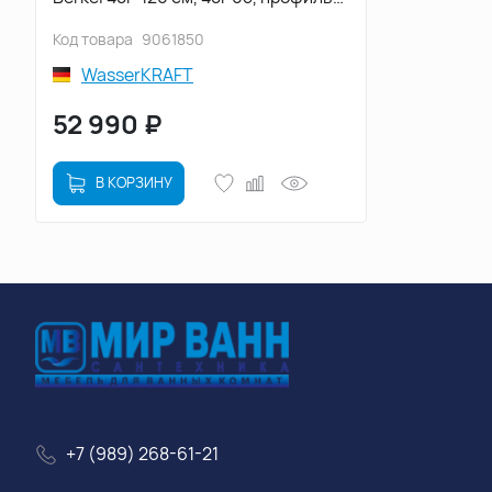
Хром, стекло Прозрачное
Код товара
9061850
WasserKRAFT
52 990
₽
В КОРЗИНУ
+7 (989) 268-61-21