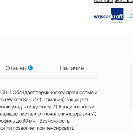
Все товары колле
И
Отзывы
Наличие
0
2150-1. Обладает термической прочностью и
кла WasserSchutz (Германия) защищает
егкий уход за изделием. 3) Анодированный
ащищает металл от появления коррозии. 4)
рофиль до 30 мм - Возможность
рофиля позволяет компенсировать