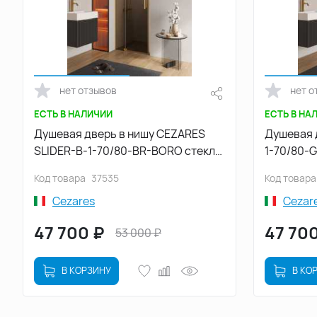
нет отзывов
нет о
ЕСТЬ В НАЛИЧИИ
ЕСТЬ В НА
Душевая дверь в нишу CEZARES
Душевая 
SLIDER-B-1-70/80-BR-BORO стекло
1-70/80-
Tонированная бронза, профиль
стекло, 
Код товара
37535
Код товара
Брашированное золото
золото
Cezares
Cezar
47 700
₽
47 70
53 000
₽
В КОРЗИНУ
В КО