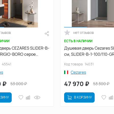
тзывов
нет отзывов
ЛИЧИИ
ЕСТЬ В НАЛИЧИИ
дверь CEZARES SLIDER-B-
Душевая дверь Cezares S
GRIGIO-BORO серое
см, SLIDER-B-1-100/110-GR
профиль Брашированное
профиль Хром, стекло
45541
Код товара
14031
Тонированное
es
Cezares
0
₽
47 970
₽
53 000
₽
53 300
₽
РЗИНУ
В КОРЗИНУ