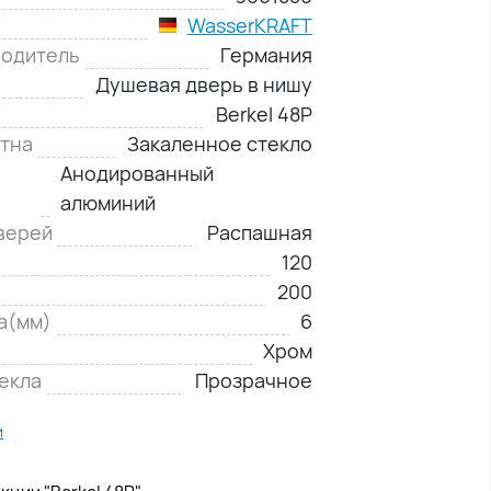
WasserKRAFT
водитель
Германия
Душевая дверь в нишу
Berkel 48P
тна
Закаленное стекло
Анодированный
алюминий
верей
Распашная
120
200
а(мм)
6
Хром
екла
Прозрачное
и