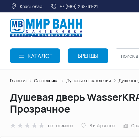
Краснодар
+7 (989) 268-61-21
КАТАЛОГ
БРЕНДЫ
Главная
Сантехника
Душевые ограждения
Душевые 
Душевая дверь WasserKRAF
Прозрачное
нет отзывов
В избранное
Сра