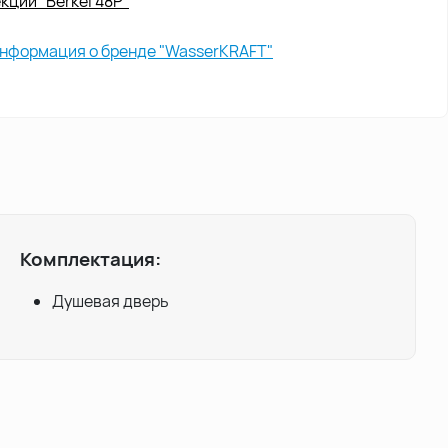
кции "Berkel 48P"
нформация о бренде "WasserKRAFT"
Комплектация:
Душевая дверь