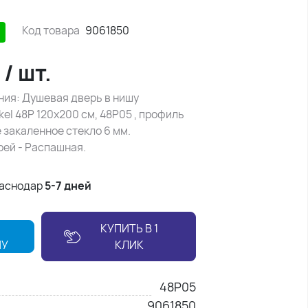
Код товара
9061850
₽
/
шт.
ния: Душевая дверь в нишу
el 48P 120х200 см, 48P05 , профиль
 закаленное стекло 6 мм.
рей - Распашная.
раснодар
5-7 дней
КУПИТЬ В 1
НУ
КЛИК
48P05
9061850