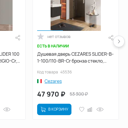
нет отзывов
ЕСТЬ В НАЛИЧИИ
LIDER 100
Душевая дверь CEZARES SLIDER-B-
IGIO-Cr,
1-100/110-BR-Cr бронза стекло,
профиль Хром
Код товара
45536
Cezares
47 970
₽
53 300
₽
В КОРЗИНУ