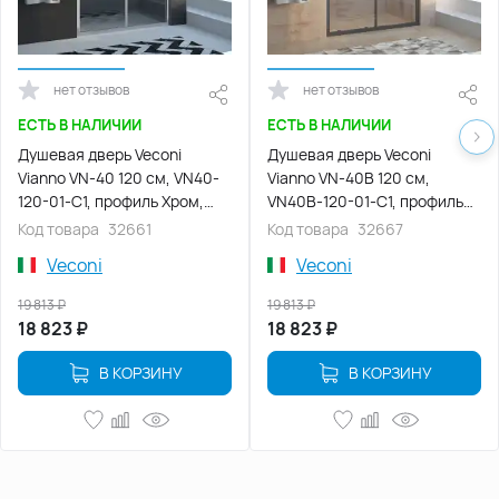
нет отзывов
нет отзывов
ЕСТЬ В НАЛИЧИИ
ЕСТЬ В НАЛИЧИИ
Душевая дверь Veconi
Душевая дверь Veconi
Vianno VN-40 120 см, VN40-
Vianno VN-40B 120 см,
120-01-C1, профиль Хром,
VN40B-120-01-C1, профиль
стекло Прозрачное
Черный, стекло Прозрачное
Код товара
32661
Код товара
32667
Veconi
Veconi
19 813
₽
19 813
₽
18 823
₽
18 823
₽
В КОРЗИНУ
В КОРЗИНУ