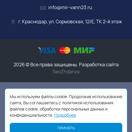
info@mir-vann23.ru
г. Краснодар, ул. Сормовская, 12/Е, ТК 2-й этаж
2026 © Все права защищены. Разработка сайта
SeoZhdanov
Данный интернет-магазин носит исключительно
информационный характер и ни при каких условиях
Мы используем файлы cookie. Продолжив использование
информационные материалы, размеры, фото и цены
сайта, Вы соглашаетесь с политикой использования
сайта не являются публичной офертой,
в соответствии
файлов cookie, обработки персональных данных и
с пунктом 2 статьи 437 ГК РФ
конфиденциальности.
Подробнее
ПРИНЯТЬ