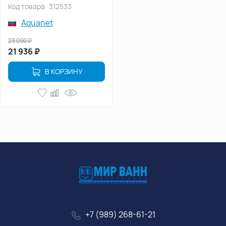
прозрачное стекло
Код товара
312533
Aquanet
23 090
₽
21 936
₽
В КОРЗИНУ
+7 (989) 268-61-21