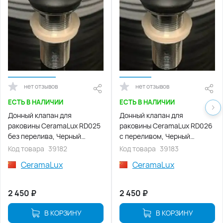
нет отзывов
нет отзывов
ЕСТЬ В НАЛИЧИИ
ЕСТЬ В НАЛИЧИИ
Донный клапан для
Донный клапан для
раковины CeramaLux RD025
раковины CeramaLux RD026
без перелива, Черный
с переливом, Черный
матовый
матовый
Код товара
39182
Код товара
39183
CeramaLux
CeramaLux
2 450
₽
2 450
₽
В КОРЗИНУ
В КОРЗИНУ