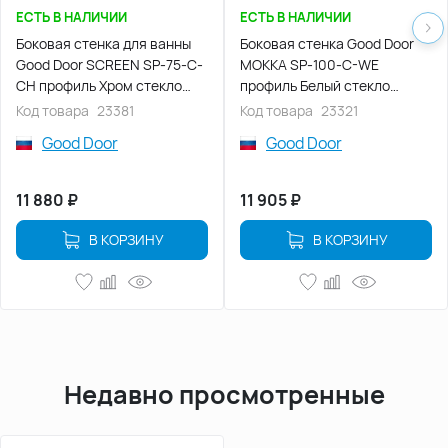
ЕСТЬ В НАЛИЧИИ
ЕСТЬ В НАЛИЧИИ
Боковая стенка для ванны
Боковая стенка Good Door
Good Door SCREEN SP-75-C-
MOKKA SP-100-C-WE
CH профиль Хром стекло
профиль Белый стекло
прозрачное
прозрачное
Код товара
23381
Код товара
23321
Good Door
Good Door
11 880
₽
11 905
₽
В КОРЗИНУ
В КОРЗИНУ
Недавно просмотренные