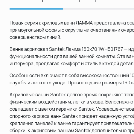
Новая серия акриловых ванн ЛАММА представлена со
прямоугольной формы с округлыми очертаниями очар
совершенством линий.
Ванна акриловая Santek Ламма 160x70 1WH501767 — ид
функциональности для вашей ванной комнаты. Эта ван
интерьера, предлагая комфорт и стиль в каждой детал
Особенности включают в себя высококачественный 10
службы и легкость ухода. Превосходные размеры 160x
Акриловые ванны Santek долгое время сохраняют тепл
физическим воздействиям, легки в уходе. Белоснежно
совпадает с цветом керамики Santek. Усовершенство
опорного каркаса ванн Santek придает надежную усто
крепления панелей к ванне гарантирует привлекательн
сборки. К акриловым ваннам Santek дополнительно п