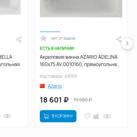
нет отзывов
ЕСТЬ В НАЛИЧИИ
BELLA
Акриловая ванна AZARIO ADELINA
угольная
160х75 AV.0010160, прямоугольная,
пристенная
Код товара
43559
Azario
18 601
₽
19 580
₽
В КОРЗИНУ