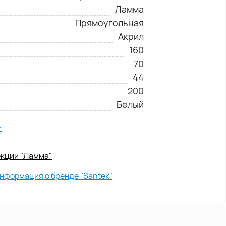
Ламма
Прямоугольная
Акрил
160
70
44
200
Белый
и
екции "Ламма"
нформация о бренде "Santek"