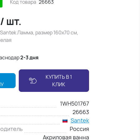
Код товара
26663
/
шт.
Santek Ламма, размер 160х70 см,
Белая
раснодар
2-3 дня
КУПИТЬ В 1
НУ
КЛИК
1WH501767
26663
Santek
водитель
Россия
Акриловая ванна