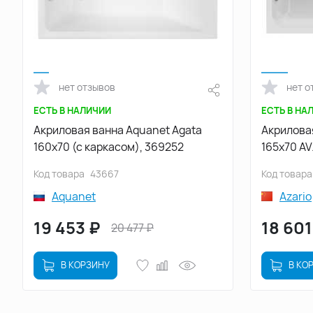
нет отзывов
нет о
ЕСТЬ В НАЛИЧИИ
ЕСТЬ В НА
Акриловая ванна Aquanet Agata
Акрилова
160x70 (с каркасом), 369252
165х70 AV
Код товара
43667
Код товара
Aquanet
Azario
19 453
₽
18 601
20 477
₽
В КОРЗИНУ
В КО