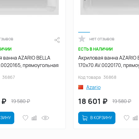
тзывов
нет отзывов
ЛИЧИИ
ЕСТЬ В НАЛИЧИИ
я ванна AZARIO BELLA
Акриловая ванна AZARIO 
.0020165, прямоугольная
170х70 AV.0020170, прямо
36867
Код товара
36868
Azario
₽
18 601
₽
19 580
₽
19 580
₽
РЗИНУ
В КОРЗИНУ