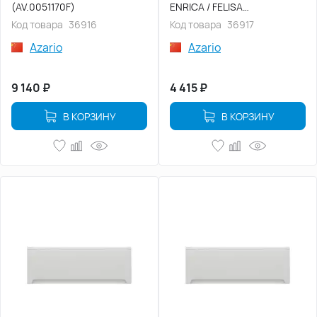
(AV.0051170F)
ENRICA / FELISA
(AV.0010150F)
Код товара
36916
Код товара
36917
Azario
Azario
9 140
₽
4 415
₽
В КОРЗИНУ
В КОРЗИНУ