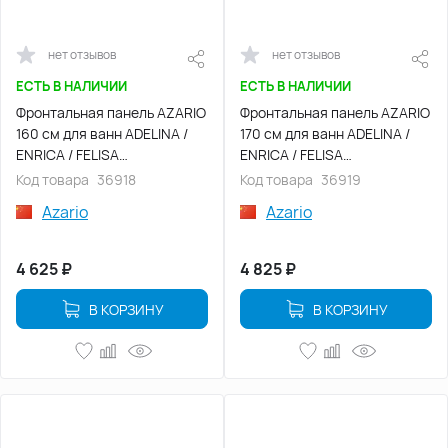
нет отзывов
нет отзывов
ЕСТЬ В НАЛИЧИИ
ЕСТЬ В НАЛИЧИИ
Фронтальная панель AZARIO
Фронтальная панель AZARIO
160 см для ванн ADELINA /
170 см для ванн ADELINA /
ENRICA / FELISA
ENRICA / FELISA
(AV.0010160F)
(AV.0010170F)
Код товара
36918
Код товара
36919
Azario
Azario
4 625
₽
4 825
₽
В КОРЗИНУ
В КОРЗИНУ