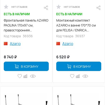
нет отзывов
нет отзывов
ЕСТЬ В НАЛИЧИИ
ЕСТЬ В НАЛИЧИИ
Фронтальная панель AZARIO
Монтажный комплект
PAOLINA 170х97 см,
AZARIO к ванне 170*70 см
правосторонняя
для FELISA / ENRICA
(AV.0071170F)
(AV.0043170K)
Код товара
36936
Код товара
36937
Azario
Azario
8 740
₽
6 520
₽
В КОРЗИНУ
В КОРЗИНУ