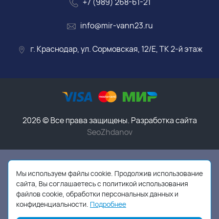
+7 (989) 268-61-21
info@mir-vann23.ru
г. Краснодар, ул. Сормовская, 12/Е, ТК 2-й этаж
2026 © Все права защищены. Разработка сайта
SeoZhdanov
Данный интернет-магазин носит исключительно
информационный характер и ни при каких условиях
Мы используем файлы cookie. Продолжив использование
информационные материалы, размеры, фото и цены
сайта, Вы соглашаетесь с политикой использования
сайта не являются публичной офертой,
в соответствии
файлов cookie, обработки персональных данных и
с пунктом 2 статьи 437 ГК РФ
конфиденциальности.
Подробнее