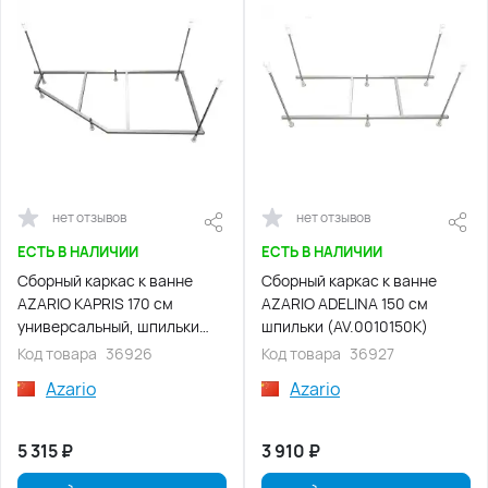
нет отзывов
нет отзывов
ЕСТЬ В НАЛИЧИИ
ЕСТЬ В НАЛИЧИИ
Сборный каркас к ванне
Сборный каркас к ванне
AZARIO KAPRIS 170 см
AZARIO ADELINA 150 см
универсальный, шпильки
шпильки (AV.0010150K)
(AV0063170K)
Код товара
36926
Код товара
36927
Azario
Azario
5 315
₽
3 910
₽