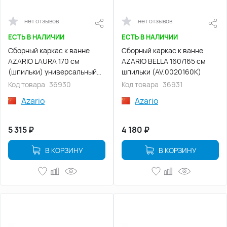
нет отзывов
нет отзывов
ЕСТЬ В НАЛИЧИИ
ЕСТЬ В НАЛИЧИИ
Сборный каркас к ванне
Сборный каркас к ванне
AZARIO LAURA 170 см
AZARIO BELLA 160/165 см
(шпильки) универсальный
шпильки (AV.0020160K)
(AV.0053170K)
Код товара
36930
Код товара
36931
Azario
Azario
5 315
₽
4 180
₽
В КОРЗИНУ
В КОРЗИНУ