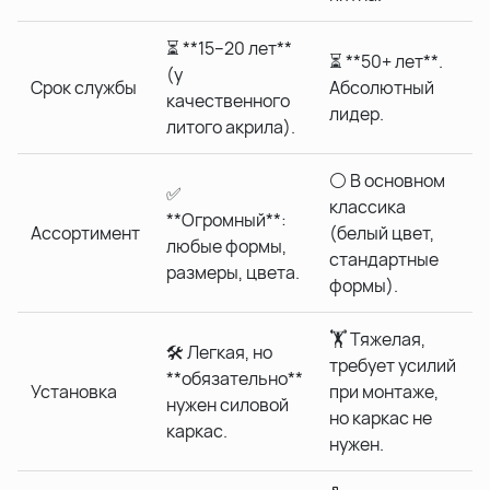
⏳ **15–20 лет**
⏳ **50+ лет**.
(у
Срок службы
Абсолютный
качественного
лидер.
литого акрила).
⚪ В основном
✅
классика
**Огромный**:
Ассортимент
(белый цвет,
любые формы,
стандартные
размеры, цвета.
формы).
🏋️ Тяжелая,
🛠️ Легкая, но
требует усилий
**обязательно**
Установка
при монтаже,
нужен силовой
но каркас не
каркас.
нужен.