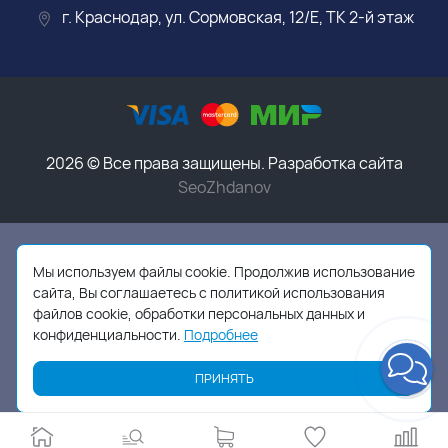
г. Краснодар, ул. Сормовская, 12/Е, ТК 2-й этаж
2026 © Все права защищены. Разработка сайта
SeoZhdanov
Данный интернет-магазин носит исключительно
информационный характер и ни при каких условиях
Мы используем файлы cookie. Продолжив использование
информационные материалы, размеры, фото и цены
сайта, Вы соглашаетесь с политикой использования
сайта не являются публичной офертой,
в соответствии
файлов cookie, обработки персональных данных и
с пунктом 2 статьи 437 ГК РФ
конфиденциальности.
Подробнее
ПРИНЯТЬ