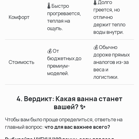
🌡️ Долго
🌡️ Быстро
греется, но
прогревается,
Комфорт
отлично
теплая на
держит тепло
ощупь.
воды внутри.
💰 Обычно
💰 От
дороже прямых
бюджетных до
Стоимость
аналогов из-за
премиум-
веса и
моделей.
логистики.
4. Вердикт: Какая ванна станет
вашей? ✨
Чтобы вам было проще определиться, ответьте на
главный вопрос:
что для вас важнее всего?