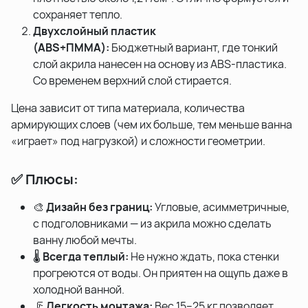
сохраняет тепло.
Двухслойный пластик
(ABS+ПММА):
Бюджетный вариант, где тонкий
слой акрила нанесен на основу из ABS-пластика.
Со временем верхний слой стирается.
Цена зависит от типа материала, количества
армирующих слоев (чем их больше, тем меньше ванна
«играет» под нагрузкой) и сложности геометрии.
✅ Плюсы:
🎨
Дизайн без границ:
Угловые, асимметричные,
с подголовниками — из акрила можно сделать
ванну любой мечты.
🌡️
Всегда теплый:
Не нужно ждать, пока стенки
прогреются от воды. Он приятен на ощупь даже в
холодной ванной.
🦵
Легкость монтажа:
Вес 15–25 кг позволяет