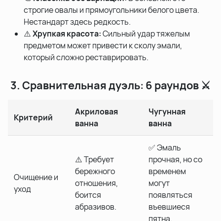
строгие овалы и прямоугольники белого цвета.
Нестандарт здесь редкость.
⚠️
Хрупкая красота:
Сильный удар тяжелым
предметом может привести к сколу эмали,
который сложно реставрировать.
3. Сравнительная дуэль: 6 раундов ⚔️
Акриловая
Чугунная
Критерий
ванна
ванна
✅ Эмаль
⚠️ Требует
прочная, но со
бережного
временем
Очищение и
отношения,
могут
уход
боится
появляться
абразивов.
въевшиеся
пятна.