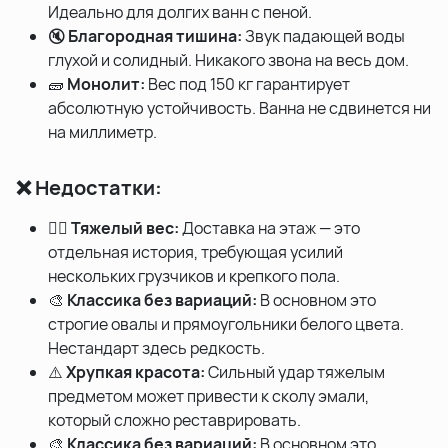
Идеально для долгих ванн с пеной.
🔇
Благородная тишина:
Звук падающей воды
глухой и солидный. Никакого звона на весь дом.
🧱
Монолит:
Вес под 150 кг гарантирует
абсолютную устойчивость. Ванна не сдвинется ни
на миллиметр.
❌ Недостатки:
🏋️‍♂️
Тяжелый вес:
Доставка на этаж — это
отдельная история, требующая усилий
нескольких грузчиков и крепкого пола.
🎨
Классика без вариаций:
В основном это
строгие овалы и прямоугольники белого цвета.
Нестандарт здесь редкость.
⚠️
Хрупкая красота:
Сильный удар тяжелым
предметом может привести к сколу эмали,
который сложно реставрировать.
🎨
Классика без вариаций:
В основном это