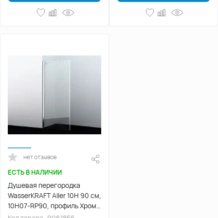
нет отзывов
ЕСТЬ В НАЛИЧИИ
Душевая перегородка
WasserKRAFT Aller 10H 90 см,
10H07-RP90, профиль Хром,
стекло Прозрачное
Код товара
9061856