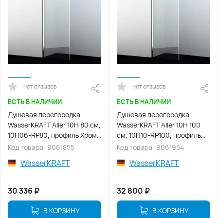
нет отзывов
нет отзывов
ЕСТЬ В НАЛИЧИИ
ЕСТЬ В НАЛИЧИИ
Душевая перегородка
Душевая перегородка
WasserKRAFT Aller 10H 80 см,
WasserKRAFT Aller 10H 100
10H06-RP80, профиль Хром,
см, 10H10-RP100, профиль
стекло Прозрачное
Хром, стекло Прозрачное
Код товара
9061855
Код товара
9061954
WasserKRAFT
WasserKRAFT
30 336
₽
32 800
₽
В КОРЗИНУ
В КОРЗИНУ