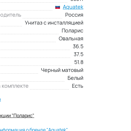
Aquatek
водитель
Россия
Унитаз с инсталляцией
Поларис
Овальная
36.5
37.5
51.8
Черный матовый
Белый
в комплекте
Есть
и
екции "Поларис"
нформация о бренде "Aquatek"