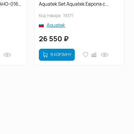
АНО-016
Aquatek Set Aquatek Европа с
т и
сиденьем Микролифт
Код товара
19371
Aquatek
26 550
₽
В КОРЗИНУ