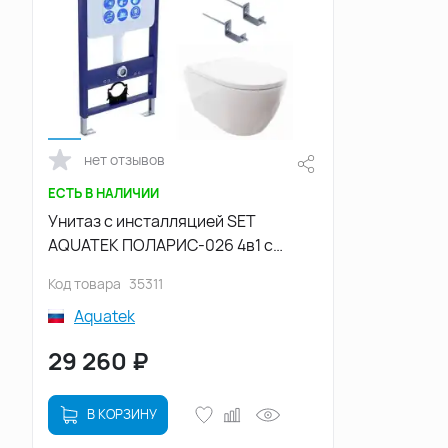
нет отзывов
ЕСТЬ В НАЛИЧИИ
Унитаз с инсталляцией SET
AQUATEK ПОЛАРИС-026 4в1 с
сиденьем микролифт и Черной
Код товара
35311
клавишей смыва
Aquatek
29 260
₽
В КОРЗИНУ