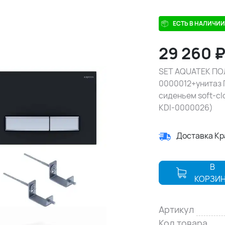
ЕСТЬ В НАЛИЧИИ
29 260
SET AQUATEK ПОЛ
0000012+унитаз
сиденьем soft-c
KDI-0000026)
Доставка К
В
КОРЗИ
Артикул
Код товара