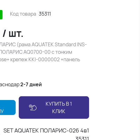
Код товара
35311
₽
/
шт.
АРИС (рама AQUATEK Standard INS-
 ПОЛАРИС AQ0700-00 с тонким
lose+ крепеж KKI-0000002 +панель
раснодар
2-7 дней
КУПИТЬ В 1
НУ
КЛИК
SET AQUATEK ПОЛАРИС-026 4в1
35311