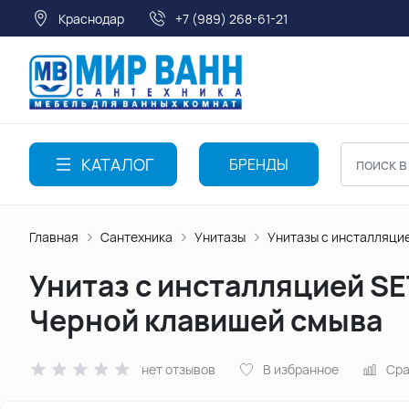
Краснодар
+7 (989) 268-61-21
КАТАЛОГ
БРЕНДЫ
Главная
Сантехника
Унитазы
Унитазы с инсталляци
Унитаз с инсталляцией S
Черной клавишей смыва
нет отзывов
В избранное
Сра