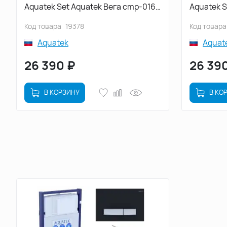
Aquatek Set Aquatek Вега cmp-016
Aquatek S
с сиденьем Микролифт и клавишей
сиденьем
Код товара
19378
Код товара
смыва Хром
смыва Хр
Aquatek
Aquat
26 390
₽
26 39
В КОРЗИНУ
В КО