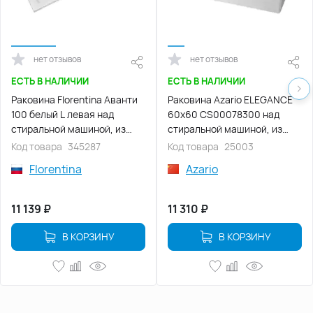
нет отзывов
нет отзывов
ЕСТЬ В НАЛИЧИИ
ЕСТЬ В НАЛИЧИИ
Раковина Florentina Аванти
Раковина Azario ELEGANCE
100 белый L левая над
60х60 CS00078300 над
стиральной машиной, из
стиральной машиной, из
литьевого мрамора, Белая
литьевого мрамора, Белая
Код товара
345287
Код товара
25003
Florentina
Azario
11 139
₽
11 310
₽
В КОРЗИНУ
В КОРЗИНУ