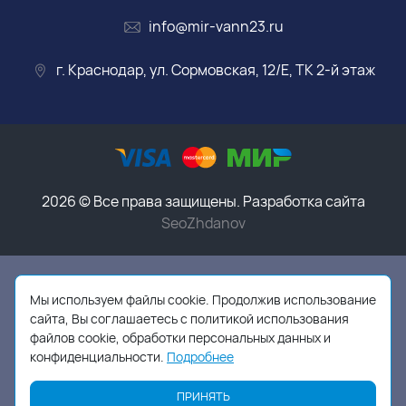
info@mir-vann23.ru
г. Краснодар, ул. Сормовская, 12/Е, ТК 2-й этаж
2026 © Все права защищены. Разработка сайта
SeoZhdanov
Данный интернет-магазин носит исключительно
информационный характер и ни при каких условиях
Мы используем файлы cookie. Продолжив использование
информационные материалы, размеры, фото и цены
сайта, Вы соглашаетесь с политикой использования
сайта не являются публичной офертой,
в соответствии
файлов cookie, обработки персональных данных и
с пунктом 2 статьи 437 ГК РФ
конфиденциальности.
Подробнее
ПРИНЯТЬ