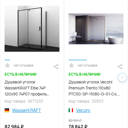
нет отзывов
нет отзывов
ЕСТЬ В НАЛИЧИИ
ЕСТЬ В НАЛИЧИИ
Душевой уголок
Душевой уголок Veconi
WasserKRAFT Elbe 74P
Premium Trento 110х80
120х90 74P07 профиль
PTC50-SP-11080-G-01-C4,
Черный стекло Прозрачное
стекло Прозрачное профиль
Код товара
SET1233
Код товара
32503
Брашированное золото
WasserKRAFT
Veconi
82 991
₽
82 984
₽
78 842
₽