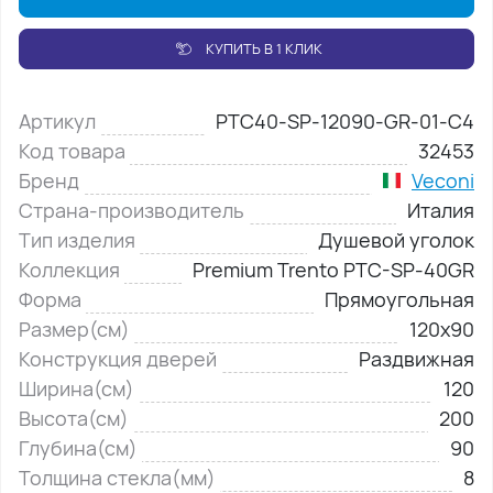
КУПИТЬ В 1 КЛИК
Артикул
PTC40-SP-12090-GR-01-C4
Код товара
32453
Бренд
Veconi
Страна-производитель
Италия
Тип изделия
Душевой уголок
Коллекция
Premium Trento PTC-SP-40GR
Форма
Прямоугольная
Размер(см)
120х90
Конструкция дверей
Раздвижная
Ширина(см)
120
Высота(см)
200
Глубина(см)
90
Толщина стекла(мм)
8