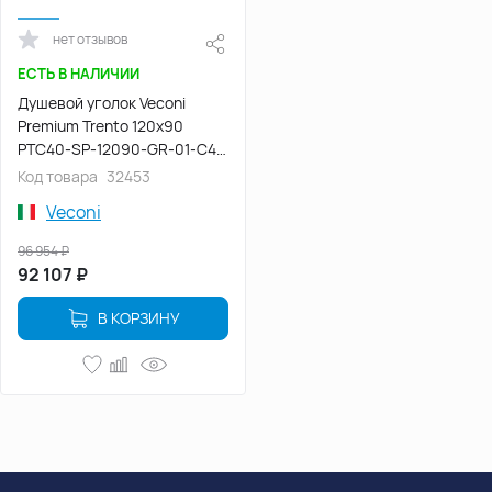
нет отзывов
ЕСТЬ В НАЛИЧИИ
Душевой уголок Veconi
Premium Trento 120х90
PTC40-SP-12090-GR-01-C4,
стекло Прозрачное профиль
Код товара
32453
Брашированный графит
Veconi
96 954
₽
92 107
₽
В КОРЗИНУ