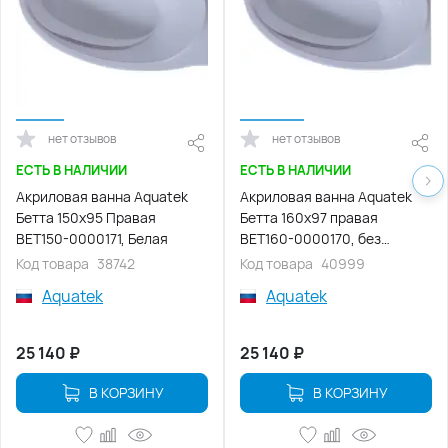
нет отзывов
нет отзывов
ЕСТЬ В НАЛИЧИИ
ЕСТЬ В НАЛИЧИИ
Акриловая ванна Aquatek
Акриловая ванна Aquatek
Бетта 150х95 Правая
Бетта 160х97 правая
BET150-0000171, Белая
BET160-0000170, без
панелей, каркаса и слив-
Код товара
38742
Код товара
40999
перелива
Aquatek
Aquatek
25 140
₽
25 140
₽
В КОРЗИНУ
В КОРЗИНУ