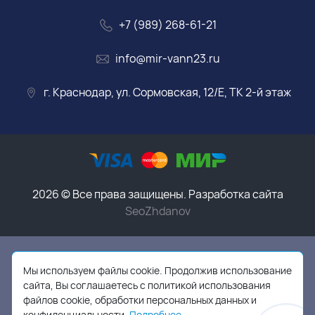
+7 (989) 268-61-21
info@mir-vann23.ru
г. Краснодар, ул. Сормовская, 12/Е, ТК 2-й этаж
2026 © Все права защищены. Разработка сайта
SeoZhdanov
Данный интернет-магазин носит исключительно
информационный характер и ни при каких условиях
Мы используем файлы cookie. Продолжив использование
информационные материалы, размеры, фото и цены
сайта, Вы соглашаетесь с политикой использования
сайта не являются публичной офертой,
в соответствии
файлов cookie, обработки персональных данных и
с пунктом 2 статьи 437 ГК РФ
конфиденциальности.
Подробнее