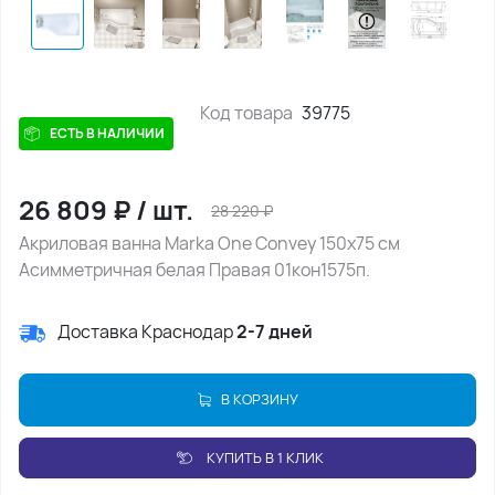
Код товара
39775
ЕСТЬ В НАЛИЧИИ
26 809
₽
/
шт.
28 220
₽
Акриловая ванна Marka One Convey 150x75 см
Асимметричная белая Правая 01кон1575п.
Доставка Краснодар
2-7 дней
В КОРЗИНУ
КУПИТЬ В 1 КЛИК