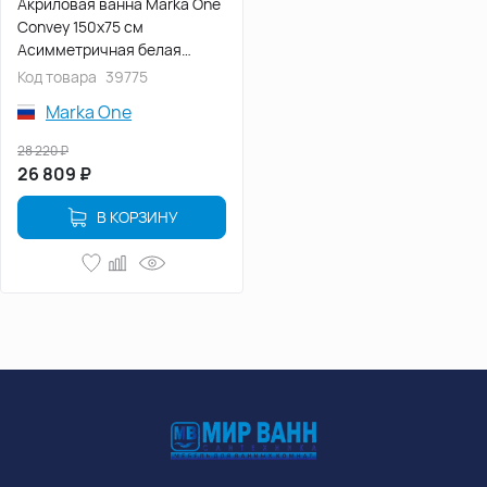
Акриловая ванна Marka One
Convey 150x75 см
Асимметричная белая
Правая 01кон1575п
Код товара
39775
Marka One
28 220
₽
26 809
₽
В КОРЗИНУ